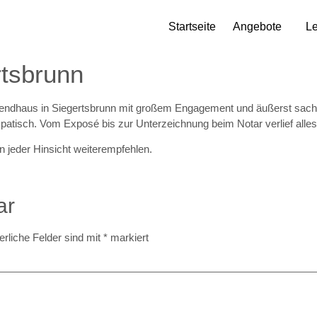
Startseite
Angebote
Le
rtsbrunn
endhaus in Siegertsbrunn mit großem Engagement und äußerst sachku
mpatisch. Vom Exposé bis zur Unterzeichnung beim Notar verlief all
 jeder Hinsicht weiterempfehlen.
ar
erliche Felder sind mit
*
markiert