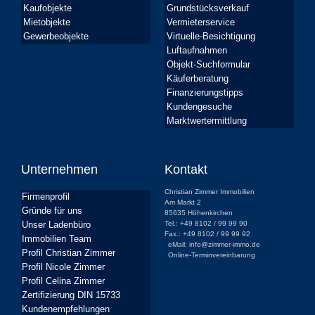
Kaufobjekte
Grundstücksverkauf
Mietobjekte
Vermieterservice
Gewerbeobjekte
Virtuelle-Besichtigung
Luftaufnahmen
Objekt-Suchformular
Käuferberatung
Finanzierungstipps
Kundengesuche
Marktwertermittlung
Unternehmen
Kontakt
Christian Zimmer Immobilien
Firmenprofil
Am Markt 2
Gründe für uns
85635 Höhenkirchen
Unser Ladenbüro
Tel.: +49 8102 / 99 99 90
Fax.: +49 8102 / 99 99 92
Immobilien Team
eMail: info@zimmer-immo.de
Profil Christian Zimmer
Online-Terminvereinbarung
Profil Nicole Zimmer
Profil Celina Zimmer
Zertifizierung DIN 15733
Kundenempfehlungen