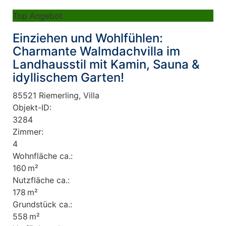
Top Angebot
Einziehen und Wohlfühlen:
Charmante Walmdachvilla im
Landhausstil mit Kamin, Sauna &
idyllischem Garten!
85521 Riemerling, Villa
Objekt-ID:
3284
Zimmer:
4
Wohnfläche ca.:
160 m²
Nutzfläche ca.:
178 m²
Grund­stück ca.:
558 m²