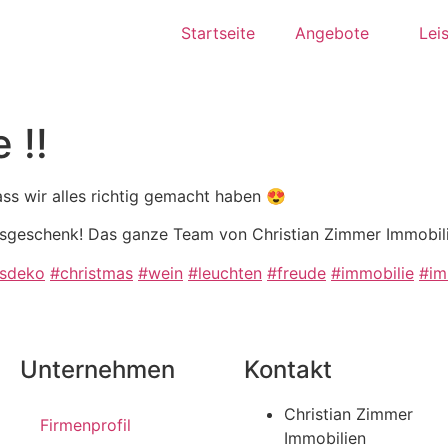
Startseite
Angebote
Lei
 !!
ss wir alles richtig gemacht haben 😍
htsgeschenk! Das ganze Team von Christian Zimmer Immobilie
tsdeko
#christmas
#wein
#leuchten
#freude
#immobilie
#im
Unternehmen
Kontakt
Christian Zimmer
Firmenprofil
Immobilien