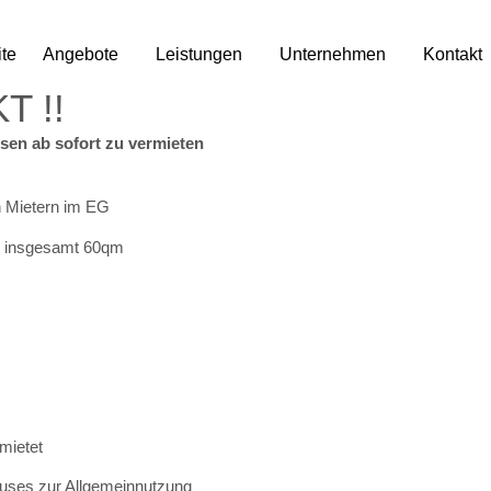
ite
Angebote
Leistungen
Unternehmen
Kontakt
T !!
en ab sofort zu vermieten
n Mietern im EG
it insgesamt 60qm
rmietet
ses zur Allgemeinnutzung