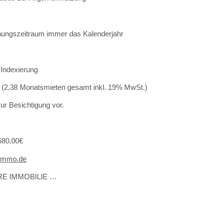
nungszeitraum immer das Kalenderjahr
 Indexierung
St (2,38 Monatsmieten gesamt inkl. 19% MwSt.)
zur Besichtigung vor.
680,00€
immo.de
E IMMOBILIE …