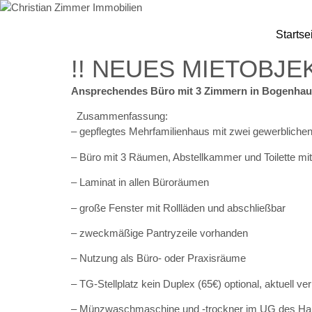
Zum
Inhalt
Startse
springen
!! NEUES MIETOBJEK
Ansprechendes Büro mit 3 Zimmern in Bogenhaus
Zusammenfassung:
– gepflegtes Mehrfamilienhaus mit zwei gewerbliche
– Büro mit 3 Räumen, Abstellkammer und Toilette m
– Laminat in allen Büroräumen
– große Fenster mit Rollläden und abschließbar
– zweckmäßige Pantryzeile vorhanden
– Nutzung als Büro- oder Praxisräume
– TG-Stellplatz kein Duplex (65€) optional, aktuell ve
– Münzwaschmaschine und -trockner im UG des Hau