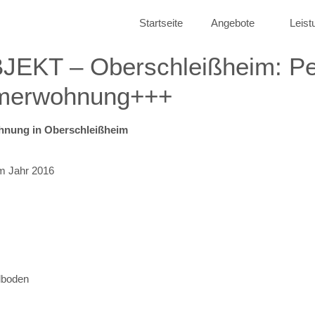
Startseite
Angebote
Leist
T – Oberschleißheim: Perf
mmerwohnung+++
ohnung in Oberschleißheim
m Jahr 2016
ylboden