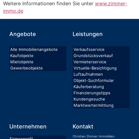
Weitere Informationen finden Sie unter
www.zimmer-
immo.de
Angebote
Leistungen
Alle Immobilienangebote
Verkaufsservice
Kaufobjekte
Grundstücksverkauf
Mietobjekte
Vermieterservice
Gewerbeobjekte
Virtuelle-Besichtigung
Luftaufnahmen
Objekt-Suchformular
Käuferberatung
Finanzierungstipps
Kundengesuche
Marktwertermittlung
Unternehmen
Kontakt
Christian Zimmer Immobilien
Firmenprofil