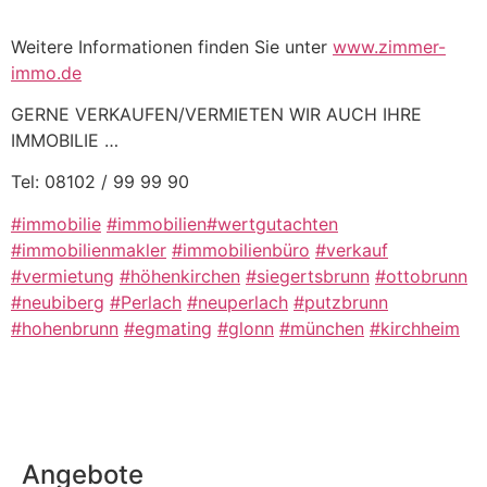
Weitere Informationen finden Sie unter
www.zimmer-
immo.de
GERNE VERKAUFEN/VERMIETEN WIR AUCH IHRE
IMMOBILIE …
Tel: 08102 / 99 99 90
#immobilie
#immobilien
#wertgutachten
#immobilienmakler
#immobilienbüro
#verkauf
#vermietung
#höhenkirchen
#siegertsbrunn
#ottobrunn
#neubiberg
#Perlach
#neuperlach
#putzbrunn
#hohenbrunn
#egmating
#glonn
#münchen
#kirchheim
Angebote