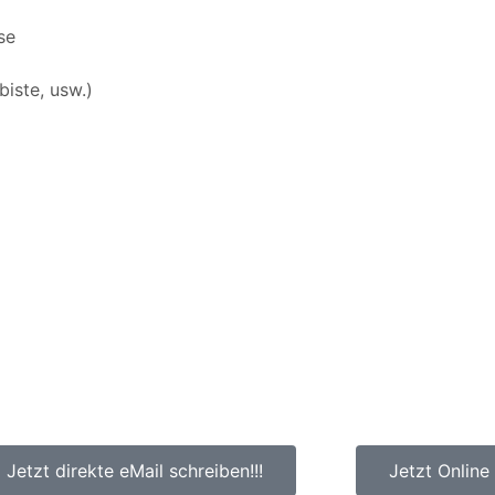
se
biste, usw.)
Jetzt direkte eMail schreiben!!!
Jetzt Online