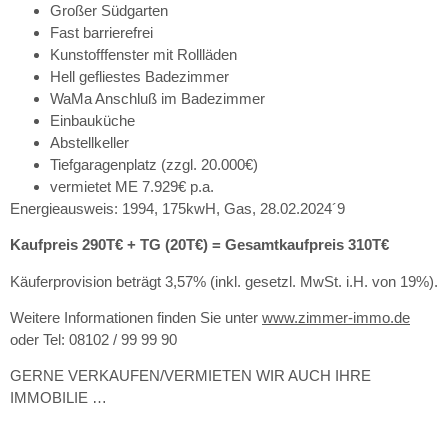
Großer Südgarten
Fast barrierefrei
Kunstofffenster mit Rollläden
Hell gefliestes Badezimmer
WaMa Anschluß im Badezimmer
Einbauküche
Abstellkeller
Tiefgaragenplatz (zzgl. 20.000€)
vermietet ME 7.929€ p.a.
Energieausweis: 1994, 175kwH, Gas, 28.02.2024´9
Kaufpreis 290T€ + TG (20T€) = Gesamtkaufpreis 310T€
Käuferprovision beträgt 3,57% (inkl. gesetzl. MwSt. i.H. von 19%).
Weitere Informationen finden Sie unter
www.zimmer-immo.de
oder Tel: 08102 / 99 99 90
GERNE VERKAUFEN/VERMIETEN WIR AUCH IHRE
IMMOBILIE …