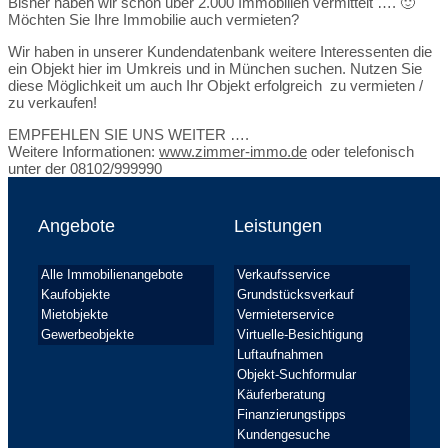
Bisher haben wir schon über 2.000 Immobilien vermittelt …. 🙂
Möchten Sie Ihre Immobilie auch vermieten?
Wir haben in unserer Kundendatenbank weitere Interessenten die
ein Objekt hier im Umkreis und in München suchen. Nutzen Sie
diese Möglichkeit um auch Ihr Objekt erfolgreich zu vermieten /
zu verkaufen!
EMPFEHLEN SIE UNS WEITER ….
Weitere Informationen:
www.zimmer-immo.de
oder telefonisch
unter der 08102/999990
Angebote
Leistungen
Alle Immobilienangebote
Verkaufsservice
Kaufobjekte
Grundstücksverkauf
Mietobjekte
Vermieterservice
Gewerbeobjekte
Virtuelle-Besichtigung
Luftaufnahmen
Objekt-Suchformular
Käuferberatung
Finanzierungstipps
Kundengesuche