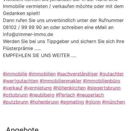
Immobilie vermieten / verkaufen möchte oder mit dem
Gedanken spielt!
Dann rufen Sie uns unverbindlich unter der Rufnummer
08102 / 99 99 90 an oder schreiben eine eMail an
info@zimmer-immo.de
Werden Sie bei uns Tippgeber und sichern Sie sich Ihre
Flüsterprämie …..
EMPFEHLEN SIE UNS WEITER ….
#immobilie
#immobilien
#sachverständiger
#gutachter
#wertgutachten
#immobilienmakler
#immobilienbüro
#verkauf
#vermietung
#höhenkirchen
#siegertsbrunn
#ottobrunn
#neubiberg
#Perlach
#neuperlach
#putzbrunn
#hohenbrunn
#egmating
#glonn
#münchen
Angebote